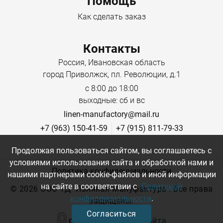
Помощь
Ширина упаковки 30 см
Как сделать заказ
Смесовая ткань с набивным рисунком: Оптимальное
сочетание обеспечивает лучшие свойства обоих
Контакты
материалов: хлопок отвечает за мягкость, комфорт и
Россия, Ивановская область
гипоаллергенность, а лён добавляет прочности,
город Приволжск, пл. Революции, д.1
износостойкости и лёгкой фактурной рельефности.
с 8:00 до 18:00
Особенности:
выходные: сб и вс
linen-manufactory@mail.ru
Воздухопроницаемость:
отлично пропускает
+7 (963) 150-41-59
+7 (915) 811-79-33
воздух, подходит для тёплой погоды.
Продолжая пользоваться сайтом, вы соглашаетесь с
Гигроскопичность:
хорошо впитывает влагу и
условиями использования сайта и обработкой нами и
быстро сохнет.
Политика конфиденциальности
нашими партнерами cookie-файлов и иной информации
на сайте в соответствии с
Политикой
Прочность:
устойчива к износу благодаря
©
2026 ООО ТД "Льняная Мануфактура". Все права
конфиденциальности
.
льняным волокнам
.
защищены.
Согласиться
Эстетика:
набивной рисунок нанесён стойкими
Создание сайта