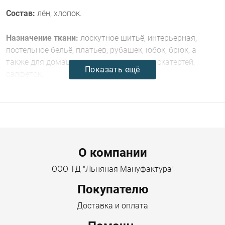
Состав:
лён, хлопок.
Назначение ткани:
лоскутное шитьё, интерьерная,
постельное бельё, платьев, рубашек, юбок, брюк, а
также для домашнего текстиля — штор, скатертей,
Показать ещё
салфеток.
Комплектация:
отрез от 5 метров.
Габариты:
Menu footer
Ширина предмета 150 см
О компании
Вес товара с упаковкой (г) 1600 г
ООО ТД "Льняная Мануфактура"
Покупателю
Длина упаковки 40 см
Доставка и оплата
Высота упаковки 5 см