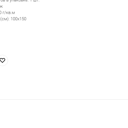
ок
0 г/кв.м
(см): 100х150