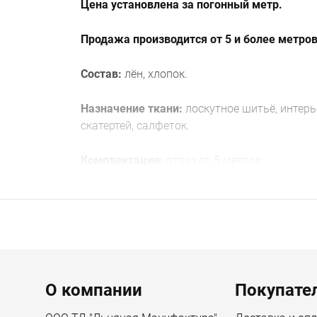
Цена установлена за погонный метр.
Продажа производится от 5 и более метров
Состав:
лён, хлопок.
Назначение ткани:
лоскутное шитьё, интерь
скатертей, салфеток.
Комплектация:
отрез от 5 метров.
Габариты:
Ширина предмета 150 см
Вес товара с упаковкой (г) 1600 г
Menu footer
Длина упаковки 40 см
О компании
Покупате
Высота упаковки 5 см