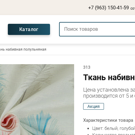
+7 (963) 150-41-59
со
Каталог
ань набивная полульняная
313
Ткань набивн
Цена установлена з
производится от 5 и
Акция
Характеристики товара
Цвет: белый, голубо
Количество предмето