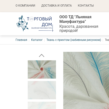
Основная навигация
О КОМПАНИИ
ДОСТАВКА И ОПЛАТА
КОНТАКТЫ
ООО ТД "Льняная
Мануфактура"
Красота, дарованная
природой!
Строка навигации
Главная
Каталог
Ткань с принтом (набивным рисунком)
Тк