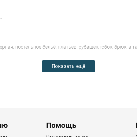
.
ерная, постельное бельё, платьев, рубашек, юбок, брюк, а 
Показать ещё
лю
Помощь