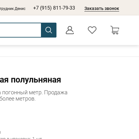
+7 (915) 811-79-33
Заказать звонок
трудник Денис
0
Оформление заказа
ая полульняная
а погонный метр. Продажа
 более метров.
й
в в упаковке: 1 шт.