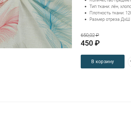
Тип ткани: лён, хлоп
Плотность ткани: 12
Размер отреза ДхШ 
650,02 ₽
450 ₽
В корзину