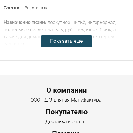
Состав:
лён, хлопок.
Назначение ткани:
лоскутное шитьё, интерьерная,
постельное бельё, платьев, рубашек, юбок, брюк, а
также для домашнего текстиля — штор, скатертей,
Показать ещё
салфеток.
Комплектация:
отрез от 5 метров.
Габариты:
Menu footer
Ширина предмета 150 см
О компании
Вес товара с упаковкой (г) 1600 г
ООО ТД "Льняная Мануфактура"
Покупателю
Длина упаковки 40 см
Доставка и оплата
Высота упаковки 5 см