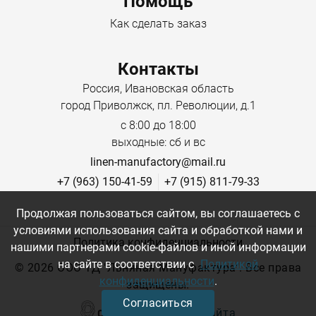
Помощь
Ширина упаковки 30 см
Как сделать заказ
Смесовая ткань с набивным рисунком: Оптимальное
сочетание обеспечивает лучшие свойства обоих
Контакты
материалов: хлопок отвечает за мягкость, комфорт и
Россия, Ивановская область
гипоаллергенность, а лён добавляет прочности,
город Приволжск, пл. Революции, д.1
износостойкости и лёгкой фактурной рельефности.
с 8:00 до 18:00
Особенности:
выходные: сб и вс
linen-manufactory@mail.ru
Воздухопроницаемость:
отлично пропускает
+7 (963) 150-41-59
+7 (915) 811-79-33
воздух, подходит для тёплой погоды.
Продолжая пользоваться сайтом, вы соглашаетесь с
Гигроскопичность:
хорошо впитывает влагу и
условиями использования сайта и обработкой нами и
быстро сохнет.
Политика конфиденциальности
нашими партнерами cookie-файлов и иной информации
на сайте в соответствии с
Политикой
Прочность:
устойчива к износу благодаря
©
2026 ООО ТД "Льняная Мануфактура". Все права
конфиденциальности
.
льняным волокнам
.
защищены.
Согласиться
Эстетика:
набивной рисунок нанесён стойкими
Создание сайта