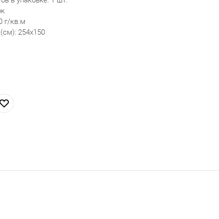
ок
0 г/кв.м
(см): 254х150