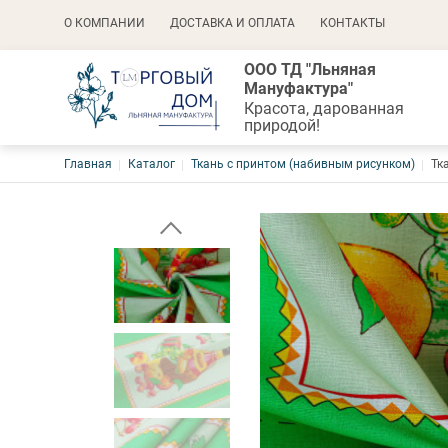
Основная навигация
О КОМПАНИИ
ДОСТАВКА И ОПЛАТА
КОНТАКТЫ
ООО ТД "Льняная
Мануфактура"
Красота, дарованная
природой!
Строка навигации
Главная
Каталог
Ткань с принтом (набивным рисунком)
Тк