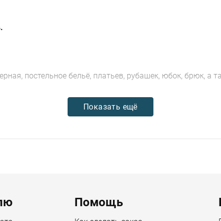
.
ерная, постельное бельё, платьев, рубашек, юбок, брюк, а 
Показать ещё
лю
Помощь