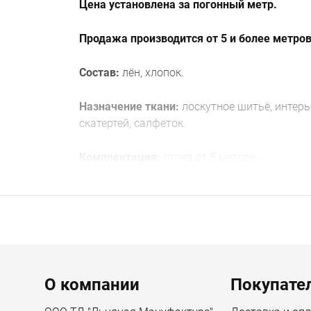
Цена установлена за погонный метр.
Продажа производится от 5 и более метров
Состав:
лён, хлопок.
Назначение ткани:
лоскутное шитьё, интерь
скатертей, салфеток.
Комплектация:
отрез от 5 метров.
Габариты:
Ширина предмета 150 см
Вес товара с упаковкой (г) 1600 г
Menu footer
Длина упаковки 40 см
О компании
Покупате
Высота упаковки 5 см