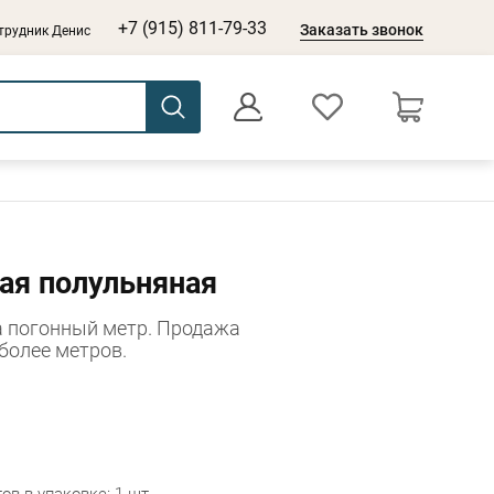
+7 (915) 811-79-33
Заказать звонок
трудник Денис
0
Оформление заказа
ая полульняная
а погонный метр. Продажа
 более метров.
в в упаковке: 1 шт.