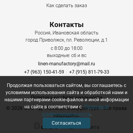
фактурной рельефности.
Как сделать заказ
Особенности:
Контакты
Россия, Ивановская область
Воздухопроницаемость:
отлично пропускает
город Приволжск, пл. Революции, д.1
воздух, подходит для тёплой погоды.
с 8:00 до 18:00
Гигроскопичность:
хорошо впитывает влагу и
выходные: сб и вс
быстро сохнет.
linen-manufactory@mail.ru
Прочность:
устойчива к износу благодаря
+7 (963) 150-41-59
+7 (915) 811-79-33
льняным волокнам.
Продолжая пользоваться сайтом, вы соглашаетесь с
Универсальность:
подходит для пошива платьев,
условиями использования сайта и обработкой нами и
рубашек, юбок, брюк, а также для домашнего
Политика конфиденциальности
нашими партнерами cookie-файлов и иной информации
текстиля — штор, скатертей, салфеток.
на сайте в соответствии с
Политикой
©
2026 ООО ТД "Льняная Мануфактура". Все права
конфиденциальности
.
защищены.
Согласиться
Создание сайта